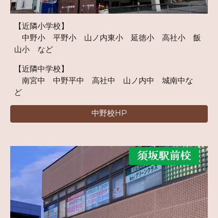
【
近隣小学校】
中野小 平野小 山ノ内
東小 延徳小 高社小
飯
山小
など
【
近隣中学校
】
南宮中 中野平中 高社中 山ノ内中 城南中な
ど
中野校HP