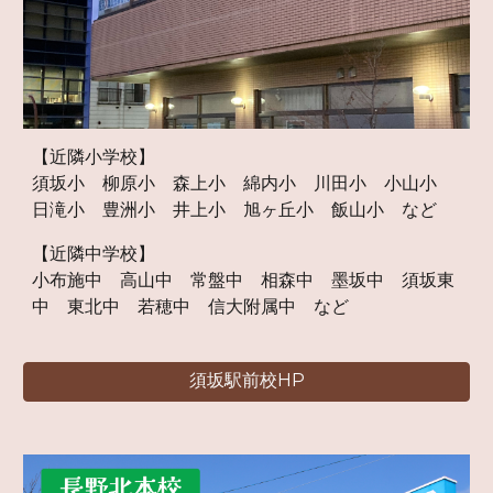
【近隣小学校】
須坂小
柳原小
森上小
綿内小 川田小 小山小
日滝小 豊洲小 井上小 旭ヶ丘小 飯山小 など
【近隣中学校】
小布施中 高山中 常
盤中 相森中 墨坂中 須坂東
中 東北中 若穂中 信大附属中 など
須坂駅前校HP