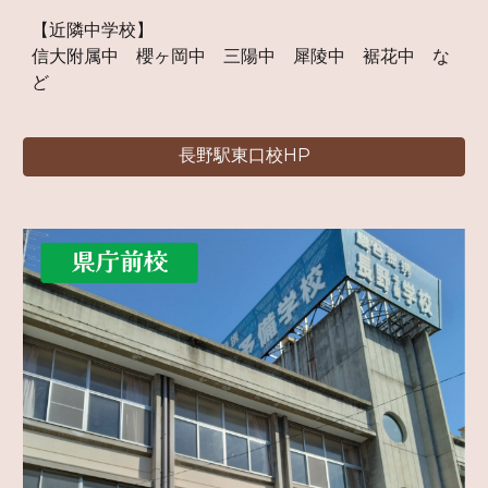
【近隣中学校】
信大附属中
櫻
ヶ
岡
中
三陽中 犀陵中 裾花中 な
ど
長野駅東口校HP