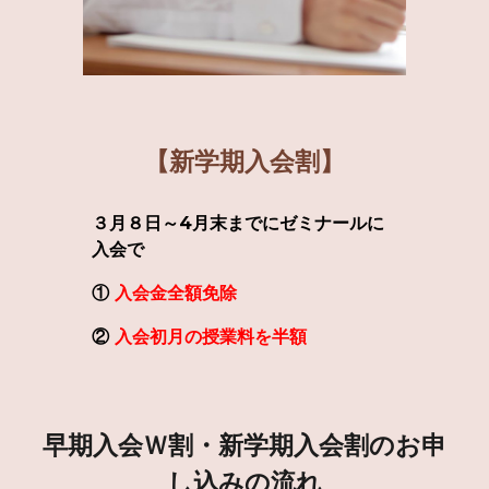
【新学期入会割】
３月８日～
4
月末までにゼミナールに
入会で
①
入会金全額免除
②
入会初月の授業料を半額
早期入会Ｗ割・新学期入会割のお申
し込みの流れ