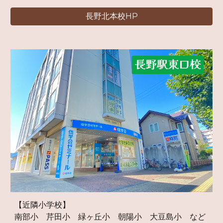
長野北本校HP
【近隣小学校】
南部小 芹田小 緑ヶ丘小 朝陽小 大豆島小 など