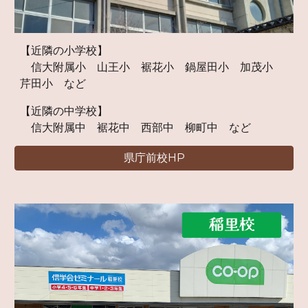
【近隣の小学校】
信大附属小 山王小 裾花小 鍋屋田小 加茂小
芹田小 など
【近隣の中学校】
信大附属中 裾花中 西部中 柳町中 など
県庁前校HP