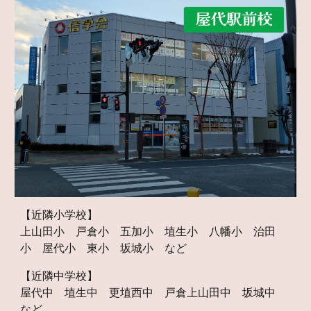
【近隣小学校】
上山田小 戸倉小 五加小 埴生小 八幡小 治田
小 屋代小 東小 坂城小 など
【近隣中学校】
屋代中 埴生中 更埴西中 戸倉上山田中 坂城中
など