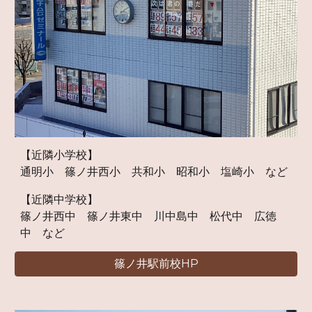
【近隣小学校】
通明
小 篠ノ井西小 共和小 昭和小 塩崎小 など
【近隣中学校】
篠ノ井西
中 篠ノ井東中 川中島中 松代中 広徳
中 など
篠ノ井駅前校HP