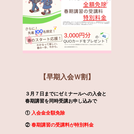
【
早期入会
Ｗ割】
３
月
７
日までにゼミナールへの入会と
春期講習を同時受講お申し込みで
①
入会金全額免除
②
春期講習の受講料が特別料金